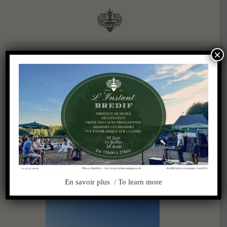
Skip
to
content
×
Suivant
Retour sur le millésime
2023
En savoir plus
/
To learn more